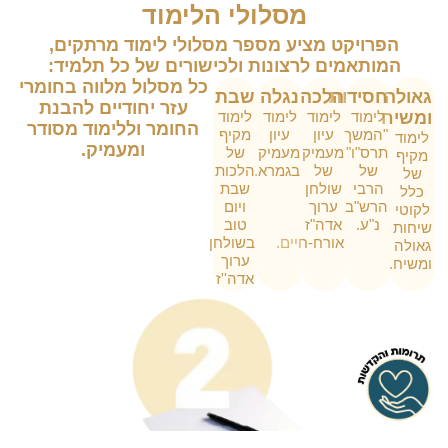
מסלולי הלימוד
הפרויקט מציע מספר מסלולי לימוד מרתקים,
המותאמים לרצונות ולכישורים של כל תלמיד:
כל מסלול מלווה בחומרי
גאולה
חסידות
הלכה
נגלה
שבת
עזר יחודיים להבנת
ומשיח
לימוד
לימוד
לימוד
לימוד
החומר וללימוד מסודר
"המשך
עיון
עיון
מקיף
לימוד
ומעמיק.
תרס"ו"
מעמיק
מעמיק
של
מקיף
של
של
בגמרא.
הלכות
של
הרבי
שולחן
שבת
כלל
הרש"ב
ערוך
ויום
לקוטי
נ"ע.
אדה"ז
טוב
שיחות
אורח-חיים.
בשולחן
גאולה
ערוך
ומשיח.
אדה''ז