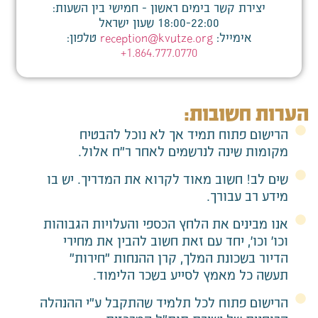
יצירת קשר בימים ראשון - חמישי בין השעות:
18:00-22:00 שעון ישראל
אימייל:
reception@kvutze.org
טלפון:
1.864.777.0770+
הערות חשובות:
הרישום פתוח תמיד אך לא נוכל להבטיח
מקומות שינה לנרשמים לאחר ר"ח אלול.
שים לב! חשוב מאוד לקרוא את המדריך. יש בו
מידע רב עבורך.
אנו מבינים את הלחץ הכספי והעלויות הגבוהות
וכו' וכו', יחד עם זאת חשוב להבין את מחירי
הדיור בשכונת המלך, קרן ההנחות "חירות"
תעשה כל מאמץ לסייע בשכר הלימוד.
הרישום פתוח לכל תלמיד שהתקבל ע"י ההנהלה