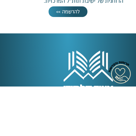
הרוחנית של ישיבת תות"ל המרכזית.
להרשמה >>
United Talmidei Hakvutze inc
איגוד תלמידי הקבוצה (ע"ר)
EIN: 83-1770261