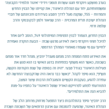
בערב מושקע ויוקרתי חגגו עשרות תומכי וידידי 'איגוד תלמידי הקבוצה'
ומשפחותיהם, יחד עם הנהלת ה'איגוד', את קנייתו של הבנין החדש
והמרווח – 755, שנקנה מעל לדרך הטבע בעידודם והכוונתם של חברי
הנהלת ישיבת תו"ת המרכזית – הרב שניאור זלמן לבקובסקי והרב
שלמה זרחי.
הבנין החדש, הצמוד לבנין הפנימיה המיתולוגי 749, הוסב ליום אחד
להיכל חגיגי ויוקרתי כיאה לאירוע מרגש שכזה – הבעת הוקרה ואמירת
'לחיים' עם מי שעמדו מאחורי המהלך הדרמטי.
את האירוע פתח המנחה הרב מנחם מענדל יוזביץ, מנהל חדר אור מנחם
בשכונה, כאשר הוא משתף בפתיחות ברגע האישי בו הוא פגש את
פעילות ה'איגוד' בגודל טבעי. "היה זה בסופה של שנת הקורונה הקשה,
תש"פ", הוא סיפר לקהל. "כאשר כבר נראה היה שה'קבוצה' החדשה לא
עתידה להגיע, בעקבות הקשיים והמגבלות הרבות שיצר המצב,
התוודעתי לפתע לפרוייקט האדיר שנטל ה'איגוד' על כתפיו על-מנת
להביא הנה את התלמידים".
הרב יוזביץ' סיפר בהתלהבות כיצד התפעל מרחוק מרוחב הלב של
הנהלת האיגוד, שהגיעה להסכמה עם ארגון הרופאים של השכונה ושכרה