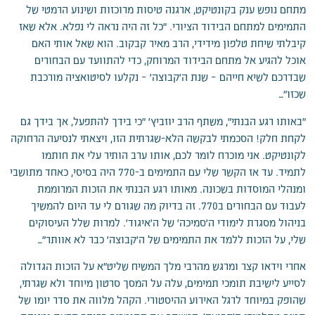
מתחם נופש ענק בקונטיקט, ארגנה טיסות מרוכזות ושינוע הרמטי של
התמימים למתחם הבידוד הציורי. "כל זה היה נראה לי נפלא. אלא שאז
קיבלתי שיחת טלפון מידידי, הרב מאיר קבקוב. הוא שאל אותי האם
אוכל להגיע אל מתחם הבידוד המרוחק, כדי להתוועד עם הבחורים
שבדרכם לשיא חייהם – שנת ה'קבוצה' – נקלעו לסיטואציה מורכבת
שכזו"…
"באותו רגע הבנתי", משתף הרב יוזביץ' "כי בידך להתפעל, אך בידך גם
לקחת חלק! הסכמתי לבקשה הלא-שגרתית הזו, ויצאתי לנסיעה הרחוקה
לקונטיקט. אני מוכרח לומר לכם, אותו ערב הותיר עלי את חותמו
לתמיד. עד אז הקשר שלי עם התמימים ב-770 היה בסיסי, כאחד מתושבי
ומנהלי המוסדות בשכונה. מאותו רגע הבנתי את הזכות המרוממת
לעבוד עם הבחורים ב770. זה בדיוק מה שגורם לי עד היום להמשיך
בניהול מסגרת לימודי ה'סמיכה' של ה'איגוד'. למרות שלל העיסוקים
שלי, על הזכות ללמד את התמימים של ה'קבוצה' כבר לא אוותר"…
אחרי וידאו קצר ומרגש מהרבי מלך המשיח שליט"א על הזכות הגדולה
לסייע לישיבת תומכי תמימים, עלה על המסך סרטון מיוחד ולא שגרתי,
שהופק במיוחד לרגל האירוע ההיסטורי. הקהל מלווה את סדר יומו של