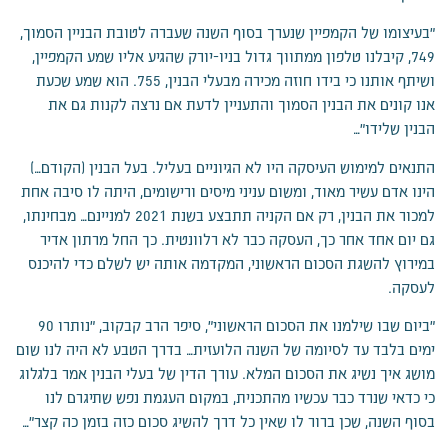
"בעיצומו של הקמפיין שנערך בסוף השנה שעברה לטובת הבניין הסמוך,
749, קיבלנו טלפון ממתווך גדול בניו-יורק שהגיע אליו שמע הקמפיין,
ושיתף אותנו כי בידו חוזה מכירה מבעלי הבנין, 755. הוא שמע שכעת
אנו קונים את הבנין הסמוך והתעניין לדעת אם נרצה לקנות גם את
הבנין שלידו"…
התנאים למימוש העיסקה היו לא הגיוניים בעליל. בעל הבנין (הקודם…)
הינו אדם עשיר מאוד, ומשום עניני מיסים ורישומים, היתה לו סיבה אחת
למכור את הבנין, רק אם הקניה תתבצע בשנת 2021 למניינם… מבחינתו,
גם יום אחד אחר כך, העסקה כבר לא רלוונטית. כך החל מרתון אדיר
במירוץ להשגת הסכום הראשוני, המקדמה אותה יש לשלם כדי להיכנס
לעסקה.
"ביום שבו שילמנו את הסכום הראשוני", סיפר הרב קבקוב, "נותרו 90
ימים בלבד עד לסיומה של השנה הלועזית… בדרך הטבע לא היה לנו שום
מושג איך נשיג את הסכום המלא. עורך הדין של בעלי הבנין אמר בלגלוג
כי כדאי שנרד כבר עכשיו מהתכנית, במקום העגמת נפש שתיגרם לנו
בסוף השנה, שכן ברור לו שאין כל דרך להשיג סכום כזה בזמן כה קצר"…