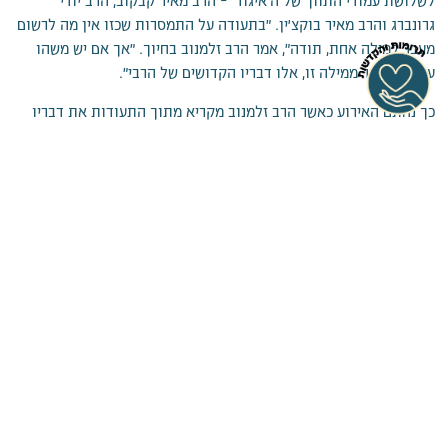
גרונברג והרב מאיר בוקצ'ין. "בתעודה על התמסרות שכזו אין מה לרשום
מעבר למילה אחת, תודה", אמר הרב זלמנוב בחיוך. "אך אם יש משהו
עוצמתי יותר ממילה זו, אלו דבריו הקדושים של הרבי".
כך נחתם האירוע כאשר הרב זלמנוב מקריא מתוך התעודות את דבריו
של הרבי על השותפות בצרכי ישיבת תומכי תמימים, כאשר הרבי מסיים
את דבריו במשפט מיוחד במינו: "ישנה הבטחתו של רבינו הזקן, אשר
הדולר שנותנים בשביל ישיבות תומכי-תמימים – בוודאי יצליח:
התלמידים ברוחניות, והבעלי-בתים גם בגשמיות!".
בסיום האירוע יצאו חלק מהנוכחים לסיור בבנין הסמוך, 749, למעקב
אחר השיפוצים הנערכים. ביניהם בלטו הגבירים ר' יוסי פופאק, ר' יעקב
שפריצער, והעסקן ר' אלי כהן.
אולי יעניין אותך גם: