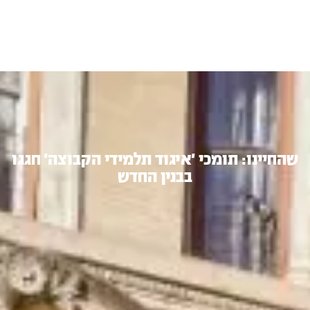
שהחיינו: תומכי 'איגוד תלמידי הקבוצה' חגגו
בבנין החדש