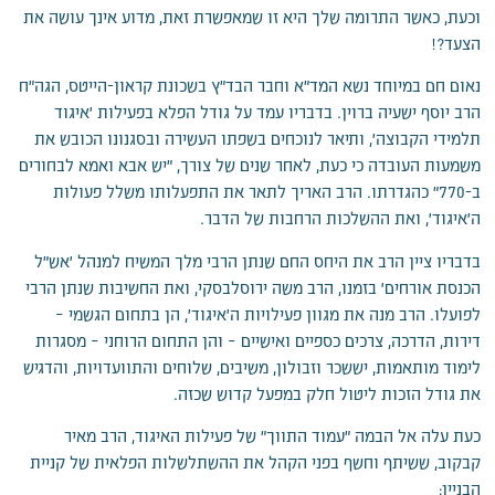
וכעת, כאשר התרומה שלך היא זו שמאפשרת זאת, מדוע אינך עושה את
הצעד?!
נאום חם במיוחד נשא המד"א וחבר הבד"ץ בשכונת קראון-הייטס, הגה"ח
הרב יוסף ישעיה ברוין. בדבריו עמד על גודל הפלא בפעילות 'איגוד
תלמידי הקבוצה', ותיאר לנוכחים בשפתו העשירה ובסגנונו הכובש את
משמעות העובדה כי כעת, לאחר שנים של צורך, "יש אבא ואמא לבחורים
ב-770" כהגדרתו. הרב האריך לתאר את התפעלותו משלל פעולות
ה'איגוד', ואת ההשלכות הרחבות של הדבר.
בדבריו ציין הרב את היחס החם שנתן הרבי מלך המשיח למנהל 'אש"ל
הכנסת אורחים' בזמנו, הרב משה ירוסלבסקי, ואת החשיבות שנתן הרבי
לפועלו. הרב מנה את מגוון פעילויות ה'איגוד', הן בתחום הגשמי –
דירות, הדרכה, צרכים כספיים ואישיים – והן התחום הרוחני – מסגרות
לימוד מותאמות, יששכר וזבולון, משיבים, שלוחים והתוועדויות, והדגיש
את גודל הזכות ליטול חלק במפעל קדוש שכזה.
כעת עלה אל הבמה "עמוד התווך" של פעילות האיגוד, הרב מאיר
קבקוב, ששיתף וחשף בפני הקהל את ההשתלשלות הפלאית של קניית
הבניין: