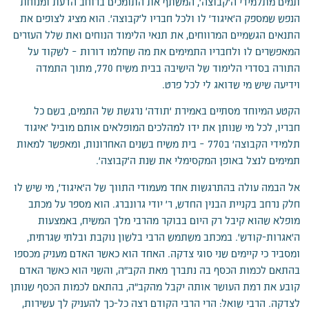
תמים מתלמידי ה'קבוצה', המשתף את התומכים ברוחב הדעת ומנוחת
הנפש שמספק ה'איגוד' לו ולכל חבריו ל'קבוצה'. הוא מציג לצופים את
התנאים הגשמיים המרווחים, את תנאי הלימוד הנוחים ואת שלל העזרים
המאפשרים לו ולחבריו התמימים את מה שחלמו דורות – לשקוד על
התורה בסדרי הלימוד של הישיבה בבית משיח 770, מתוך התמדה
וידיעה שיש מי שדואג לי לכל פרט.
הקטע המיוחד מסתיים באמירת 'תודה' נרגשת של התמים, בשם כל
חבריו, לכל מי שנותן את ידו למהלכים המופלאים אותם מוביל 'איגוד
תלמידי הקבוצה' ב770 – בית משיח בשנים האחרונות, ומאפשר למאות
תמימים לנצל באופן המקסימלי את שנת ה'קבוצה'.
אל הבמה עולה בהתרגשות אחד מעמודי התווך של ה'איגוד', מי שיש לו
חלק נרחב בקניית הבנין החדש, ר' יודי גרונברג. הוא מספר על מכתב
מופלא שהוא קיבל רק היום בבוקר מהרבי מלך המשיח, באמצעות
ה'אגרות-קודש'. במכתב משתמש הרבי בלשון נוקבת ובלתי שגרתית,
ומסביר כי קיימים שני סוגי צדקה. האחד הוא כאשר האדם מעניק מכספו
בהתאם לכמות הכסף בה נתברך מאת הקב"ה, והשני הוא כאשר האדם
קובע את רמת העושר אותה יקבל מהקב"ה, בהתאם לכמות הכסף שנותן
לצדקה. הרבי שואל: הרי הרבי הקודם רצה כל-כך להעניק לך עשירות,