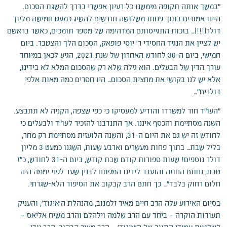
"במשך אותה תקופה מימשנו כל רעיון אפשרי בדרך להשגת הסכום.
היינו אמורים בתוך פחות משלושה חודשים להשיג כמעט חמישה מליון
דולר(!!!)… בזכות התגייסותם המדהימה של מספר תומכים, כאשר בראשם
יש לציין את הנגיד החסידי ר' יוסי פופאק, הסכום הלך והצטבר. ביום
חמישי, ביום ה-30 לחודש האחרון של שנת 2021, הגיע לכאן במיוחד
עורך הדין של הבעלים. הוא גילה שלא רק שהסכום המלא לא בידינו,
אלא יש לנו בקושי את מחצית הסכום… היו חסרים כמה מאות אלפי
דולרים"…
"העו"ד חזר למשרדו והודיע למעסיקו כי כפי שצפה, הקניה לא תתבצע.
השנה מסתיימת והכסף איננו. אך התנדבנו להזכיר לעו"ד ולבעלים כי
לחודש זה יש גם את היום ה-31, והשנה הלועזית מסתיימת רק מחר,
בליל שבת… בתוך פחות מעשרים וארבע שעות, השגנו כמעט 3 מליון
דולר נוספים! שעות ספורות קודם שבת קודש, ביום ה-31 לחודש, כ"ז
טבת, נחתם החוזה והועבר לידינו המפתח לבנין שעד לפני יממה היה
חלום רחוק בלבד"… כך חתם הרב קבקוב את הסיפור הלא-שגרתי.
בסיום האירוע עלה הרב חיים מאיר זלמנוב, מהנהלת ה'איגוד', והעניק
תעודות הוקרה – ביחד עם הרב שלמה וילהלם והרב משיח אליאס –
לשלושת עמודי התווך של ה'איגוד' – הרב מאיר קבקוב, הרב יודי