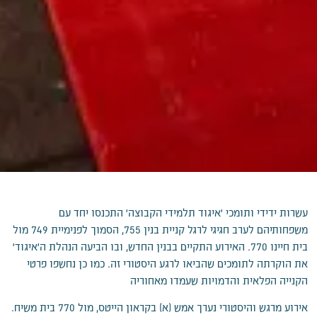
עשרות ידידי ותומכי 'איגוד תלמידי הקבוצה' התכנסו יחד עם
משפחותיהם לערב חגיגי לרגל קניית בנין 755, הסמוך לפנימיית 749 מול
בית חיינו 770. האירוע התקיים בבנין החדש, ובו הביעה הנהלת ה'איגוד'
את הוקרתה לתומכים שהביאו לרגע היסטורי זה. כמו כן נחשפו פרטי
הקנייה הפלאית והדמויות שעמדו מאחוריה
אירוע מרגש והיסטורי נערך אמש (א) בקראון הייטס, מול 770 בית משיח.