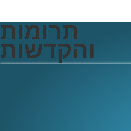
תרומות
והקדשות